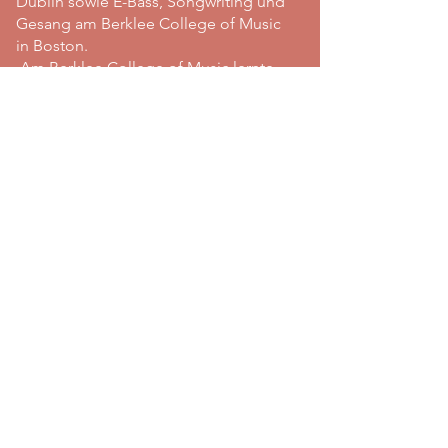
Dublin sowie E-Bass, Songwriting und
Gesang am Berklee College of Music
in Boston.
Am Berklee College of Music lernte
sie unter anderem bei renommiertem
Bassisten Victor Wooten, der ihre
musikalischen Fähigkeiten und ihre
persönliche Entwicklung als Künstlerin
maßgeblich geprägt hat. Außerdem
war sie Bassistin bei Veronica Robles in
der einzigen rein weiblichen Mariachi-
Band in New England, USA, und stand
zuletzt gemeinsam mit Jennifer Batten
(Michael Jackson, Jeff Beck) auf der
Bühne. Vera lebt derzeit in Tirol,
Österreich, wo sie als Bassistin und
Sängerin tätig ist und Gesang sowie
Songwriting unterrichtet.
© 2025 by Vera Gsenger.